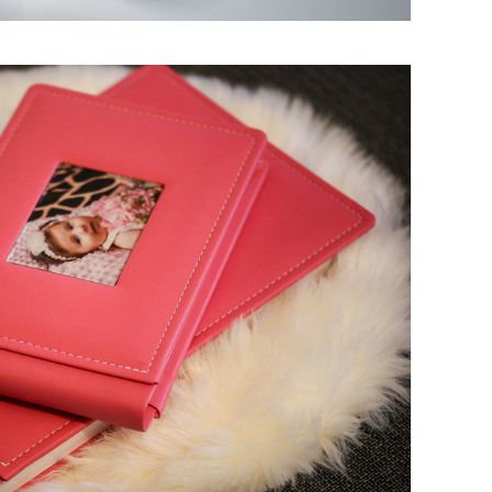
me si printuri foto
lizate si print-uri pe diverse
materiale