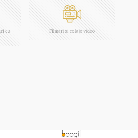
ari cu
Filmari si colaje video