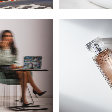
Fot
ss
In stu
rete corporate