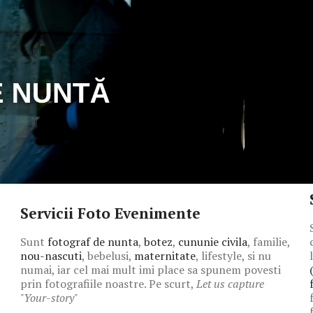
Servicii Foto Evenimente
Sunt
fotograf de nunta
,
botez
,
cununie civila
, familie,
nou-nascuti
, bebelusi,
maternitate
, lifestyle, si nu
numai, iar cel mai mult imi place sa spunem povesti
prin fotografiile noastre. Pe scurt,
Let us capture
"Your-story"