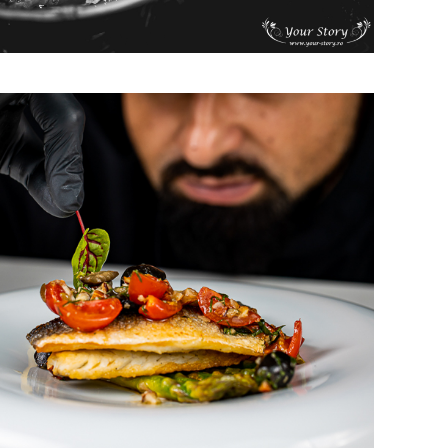
tografie culinara
d & drink / HoReCa