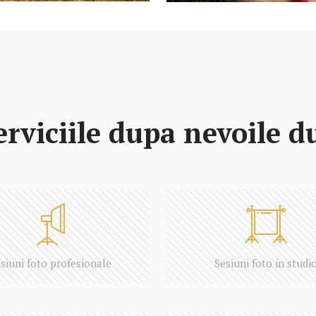
rviciile dupa nevoile 
siuni foto profesionale
Sesiuni foto in studi