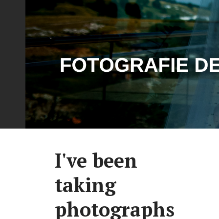
I've been
taking
photographs