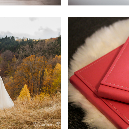
Albu
he dress
Albume persona