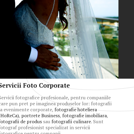
Servicii Foto Corporate
Servicii fotografice profesionale, pentru companiile
care pun pret pe imaginea produselor lor: fotografii
la evenimente corporate,
fotografie hoteliera
(HoReCa)
,
portrete Business
,
fotografie imobiliara
,
fotografii de produs
sau
fotografii culinare
. Sunt
fotograf profesionist specializat in servicii
fotografice pentru companii.