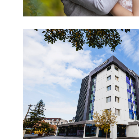
Fotografie hoteluri si
Promovare HoRe