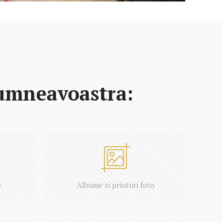
dumneavoastra:
o
Albume si printuri foto