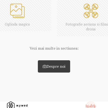
Oglinda magica
Fotografie aeriana si film
drona
Vezi mai multe in sectiunea:
Despre noi