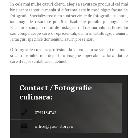
In cele mai multe cazuri clientii aleg sa savureze produsul cel mai
bine reprezentat in meniu si diferenta este in mod sigur facuta de
fotografii! Specializarea mea sunt serviciile de fotografie culinara,
iar imaginile rezultate pot fi utilizate fie pe site, pe pagina de
Facebook sau pe contul de Instagram al restaurantului, hotelului
sau companiei pe care o reprezentati, dar si in cataloage, meniuri,
la targuri specifice domeniului sau in prezentari.
O fotografie culinara profesionala va va ajuta sa vindeti mai mult
si sa transmiteti mai departe o imagine impecabila a localului pe
care il reprezentati sau il detineti!
Contact / Fotografie
culinara:
0757184742
office@your-story.ro