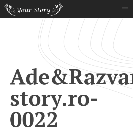
Ade&Razva
story.ro-
0022