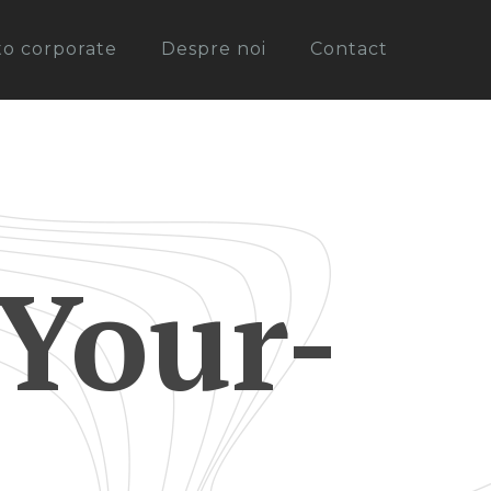
oto corporate
Despre noi
Contact
Your-
a