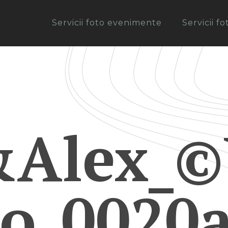
Servicii foto evenimente
Servicii f
&Alex_©
ro_0020