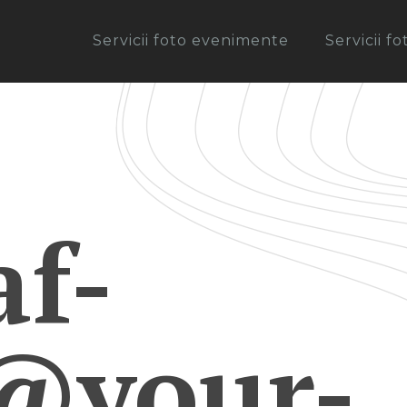
Servicii foto evenimente
Servicii f
af-
@your-