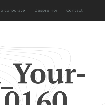
oto corporate
Despre noi
Contact
_Your-
 0160