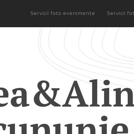
Servicii foto evenimente
Servicii f
ea&Alin
cununie