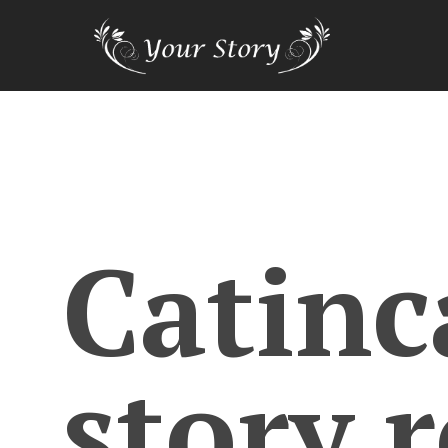
Catin
story.