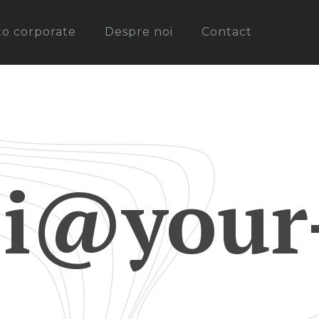
oto corporate
Despre noi
Contact
ei@your