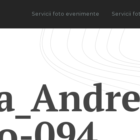
Servicii foto evenimente
Servicii f
ca_Andr
ro-094