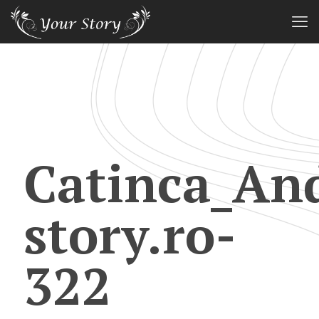
Catinca_An
story.ro-
322