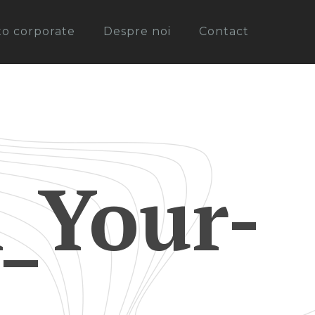
oto corporate
Despre noi
Contact
_Your-