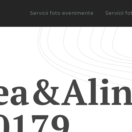
Servicii foto evenimente
Servicii f
ea&Alin
0179