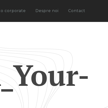
oto corporate
Despre noi
Contact
_Your-