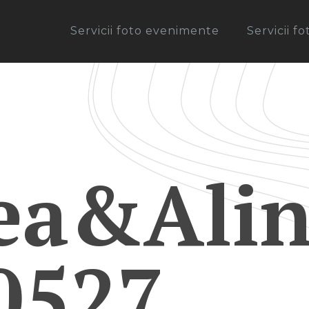
Servicii foto evenimente
Servicii f
ea&Alin
0527