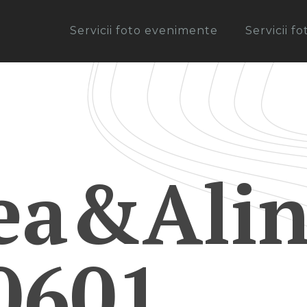
Servicii foto evenimente
Servicii f
ea&Alin
0601