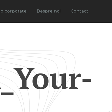
oto corporate
Despre noi
Contact
_Your-