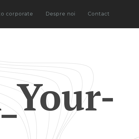
oto corporate
Despre noi
Contact
_Your-