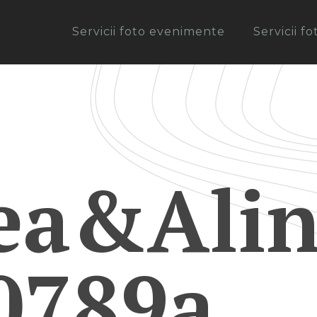
Servicii foto evenimente
Servicii f
ea&Alin
0789a