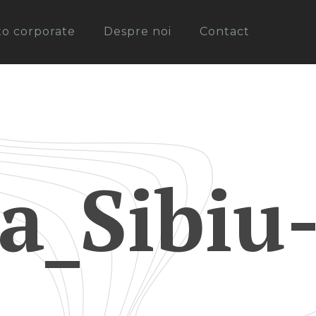
oto corporate
Despre noi
Contact
a_Sibiu