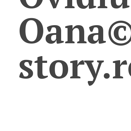
Oana©
story.