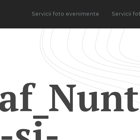
Servicii foto evenimente
Servicii f
af_Nunt
-si-