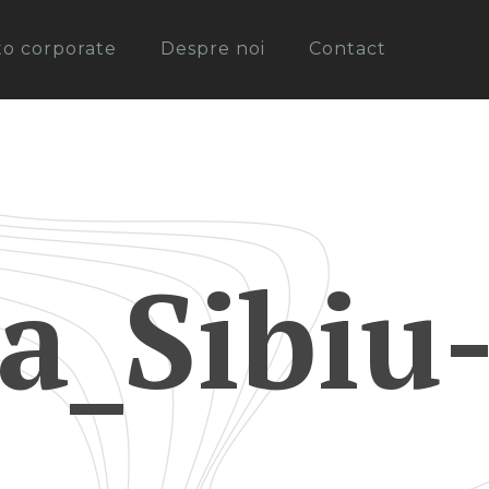
oto corporate
Despre noi
Contact
a_Sibiu