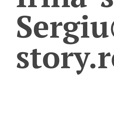
Sergi
story.