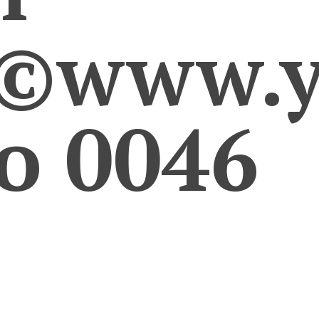
u©www.y
ro 0046