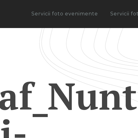
Servicii foto evenimente
Servicii f
af_Nunt
i-