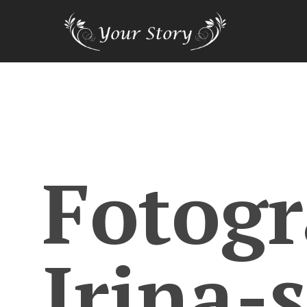
Fotogr
Irina-s