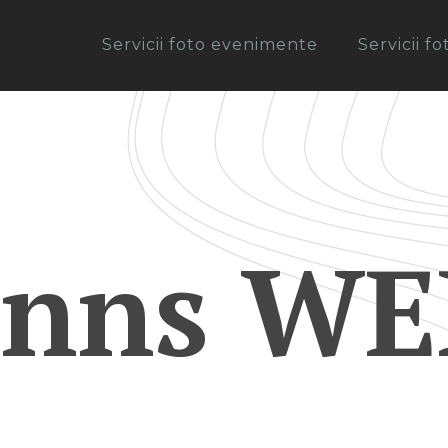
Servicii foto evenimente
Servicii f
nns WE