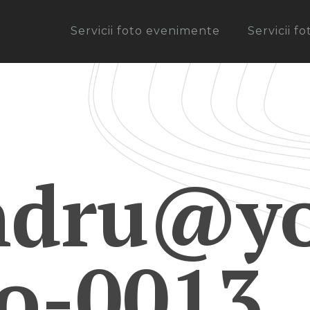
Servicii foto evenimente
Servicii f
ndru@yo
ro-0013