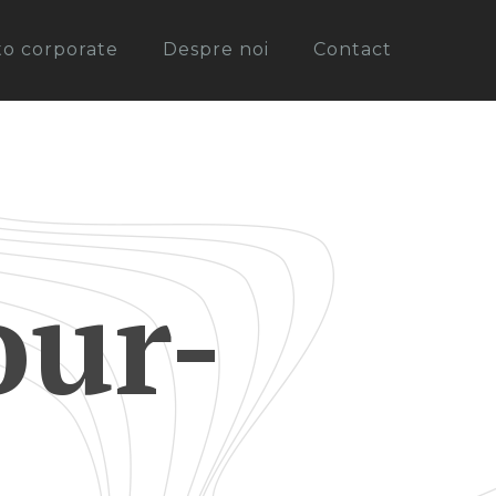
oto corporate
Despre noi
Contact
ur-