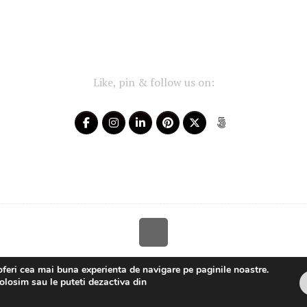
Like, pin & follow us on:
Your-Story 2014 - 2025 ~ All rights reserved
oferi cea mai buna experienta de navigare pe paginile noastre.
olosim sau le puteti dezactiva din