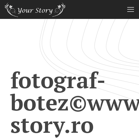
fotograf-
botez©www.
story.ro