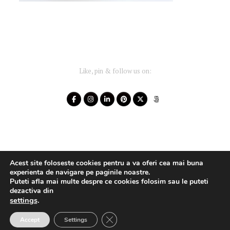
Like, pin & follow us on:
Acest site foloseste cookies pentru a va oferi cea mai buna
experienta de navigare pe paginile noastre.
Puteti afla mai multe despre ce cookies folosim sau le puteti
dezactiva din
settings
.
Your-Story 2014 - 2025 ~ All rights reserved
Close GDPR Cookie Banner
Accept
Settings