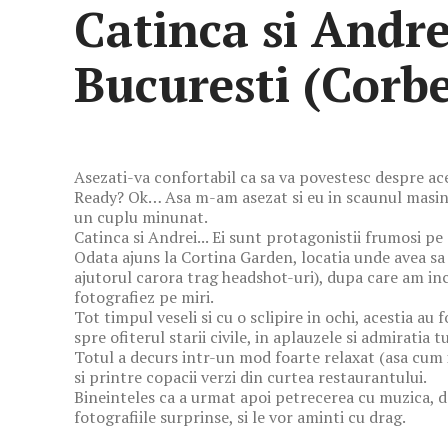
Catinca si Andre
Bucuresti (Corb
Asezati-va confortabil ca sa va povestesc despre a
Ready? Ok… Asa m-am asezat si eu in scaunul masini
un cuplu minunat.
Catinca si Andrei... Ei sunt protagonistii frumosi pe 
Odata ajuns la Cortina Garden, locatia unde avea sa s
ajutorul carora trag headshot-uri), dupa care am inc
fotografiez pe miri.
Tot timpul veseli si cu o sclipire in ochi, acestia a
spre ofiterul starii civile, in aplauzele si admiratia 
Totul a decurs intr-un mod foarte relaxat (asa cum ii
si printre copacii verzi din curtea restaurantului.
Bineinteles ca a urmat apoi petrecerea cu muzica, da
fotografiile surprinse, si le vor aminti cu drag.