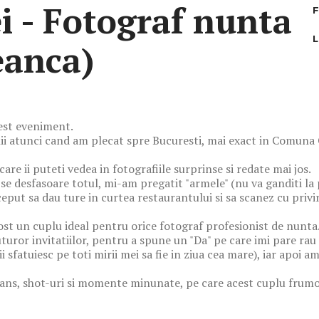
i - Fotograf nunta
eanca)
cest eveniment.
i atunci cand am plecat spre Bucuresti, mai exact in Comuna 
care ii puteti vedea in fotografiile surprinse si redate mai jos.
e desfasoare totul, mi-am pregatit "armele" (nu va ganditi la p
eput sa dau ture in curtea restaurantului si sa scanez cu privi
u fost un cuplu ideal pentru orice fotograf profesionist de nunt
tuturor invitatiilor, pentru a spune un "Da" pe care imi pare rau 
 sfatuiesc pe toti mirii mei sa fie in ziua cea mare), iar apoi a
ns, shot-uri si momente minunate, pe care acest cuplu frumos l