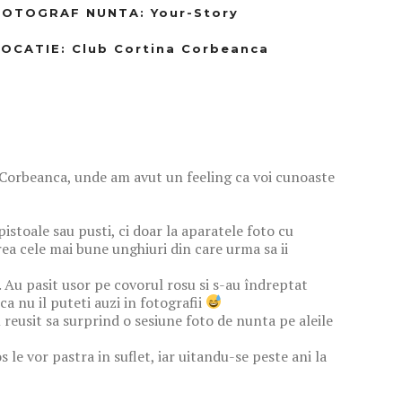
FOTOGRAF NUNTA
: Your-Story
LOCATIE
: Club Cortina Corbeanca
Corbeanca, unde am avut un feeling ca voi cunoaste
istoale sau pusti, ci doar la aparatele foto cu
rea cele mai bune unghiuri din care urma sa ii
a. Au pasit usor pe covorul rosu si s-au îndreptat
ca nu il puteti auzi in fotografii
m reusit sa surprind o sesiune foto de nunta pe aleile
e vor pastra in suflet, iar uitandu-se peste ani la